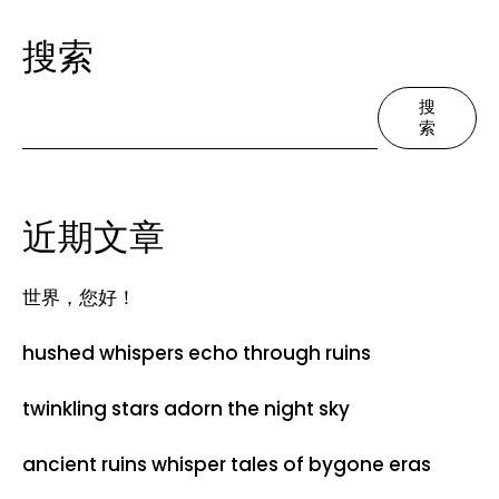
搜索
搜
索
近期文章
世界，您好！
hushed whispers echo through ruins
twinkling stars adorn the night sky
ancient ruins whisper tales of bygone eras