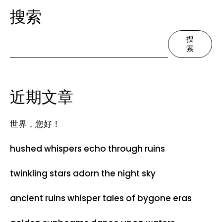
搜索
搜
索
近期文章
世界，您好！
hushed whispers echo through ruins
twinkling stars adorn the night sky
ancient ruins whisper tales of bygone eras