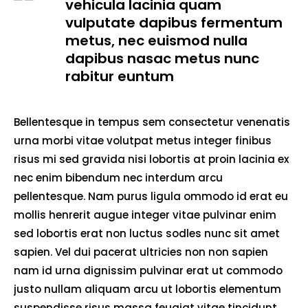
vehicula lacinia quam
vulputate dapibus fermentum
metus, nec euismod nulla
dapibus nasac metus nunc
rabitur euntum
Bellentesque in tempus sem consectetur venenatis
urna morbi vitae volutpat metus integer finibus
risus mi sed gravida nisi lobortis at proin lacinia ex
nec enim bibendum nec interdum arcu
pellentesque. Nam purus ligula ommodo id erat eu
mollis henrerit augue integer vitae pulvinar enim
sed lobortis erat non luctus sodles nunc sit amet
sapien. Vel dui pacerat ultricies non non sapien
nam id urna dignissim pulvinar erat ut commodo
justo nullam aliquam arcu ut lobortis elementum
suspendisse risus massa feugiat vitae tincidunt.